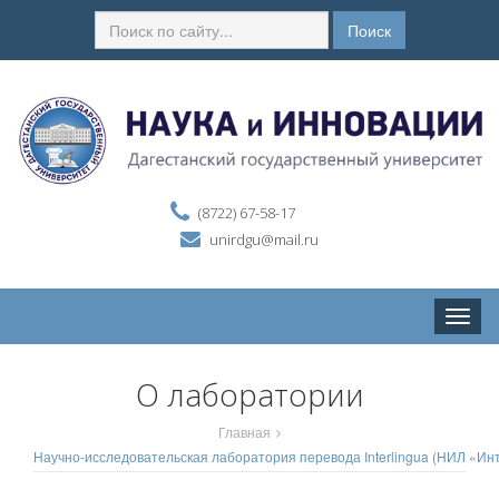
Поиск
(8722) 67-58-17
unirdgu@mail.ru
Toggle
naviga
О лаборатории
Главная
Научно-исследовательская лаборатория перевода Interlingua (НИЛ «Ин