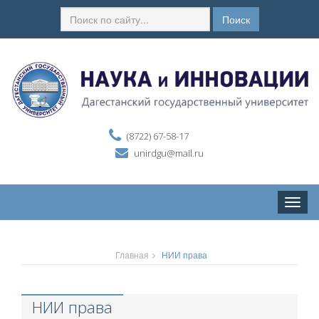
Поиск
(8722) 67-58-17
unirdgu@mail.ru
Toggle
naviga
Главная
НИИ права
НИИ права