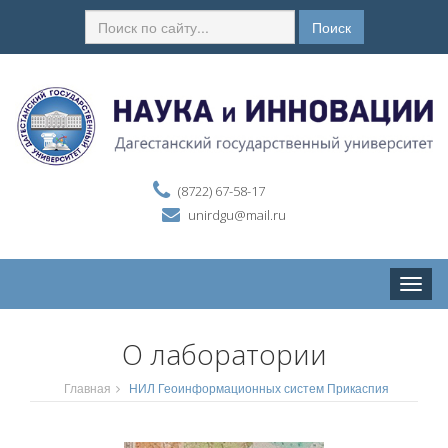
Поиск
(8722) 67-58-17
unirdgu@mail.ru
Toggle
naviga
О лаборатории
Главная
НИЛ Геоинформационных систем Прикаспия