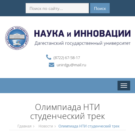
Поиск
(8722) 67-58-17
unirdgu@mail.ru
Toggle
naviga
Олимпиада НТИ
студенческий трек
Гдавная
Новости
Олимпиада НТИ студенческий трек