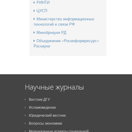
РИНТИ
ЦУСП
Министерство информационных
технологий и связи РФ
Минобрнауки РД
Объединение «Росинформресурс»
Роснауки
Научные журналы
Вестник ДГУ
Исламоведение
Юридический вестник
Вопросы экономики
Региональные аспекты социальной