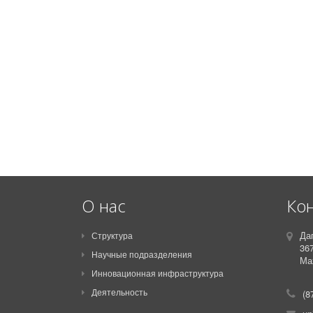
О нас
Ко
Да
Структура
36
Научные подразделения
Мах
Инновационная инфраструктура
Деятельность
(8