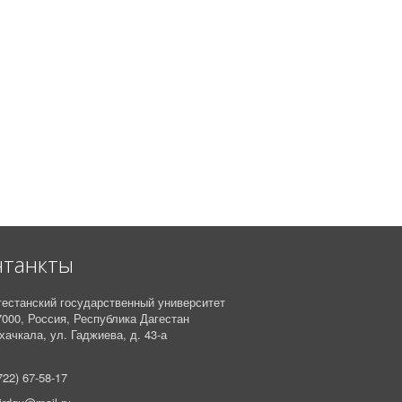
нтанкты
гестанский государственный университет
7000,
Россия,
Республика Дагестан
ачкала, ул. Гаджиева, д. 43-а
722) 67-58-17