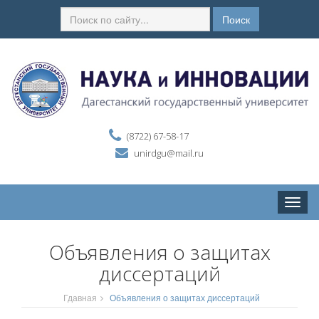
Поиск
(8722) 67-58-17
unirdgu@mail.ru
Toggle
naviga
Объявления о защитах
диссертаций
Гдавная
Объявления о защитах диссертаций