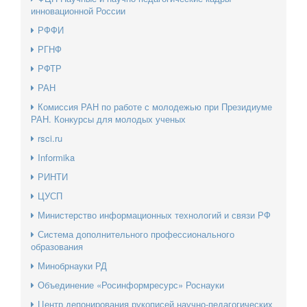
инновационной России
РФФИ
РГНФ
РФТР
РАН
Комиссия РАН по работе с молодежью при Президиуме
РАН. Конкурсы для молодых ученых
rsci.ru
Informika
РИНТИ
ЦУСП
Министерство информационных технологий и связи РФ
Система дополнительного профессионального
образования
Минобрнауки РД
Объединение «Росинформресурс» Роснауки
Центр депонирования рукописей научно-педагогических