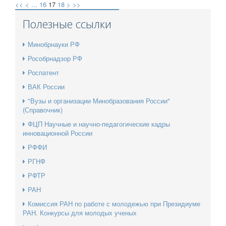
<<
<
...
16
17
18
>
>>
Полезные ссылки
Минобрнауки РФ
Рособрнадзор РФ
Роспатент
ВАК России
"Вузы и организации Минобразования России"
(Справочник)
ФЦП Научные и научно-педагогические кадры
инновационной России
РФФИ
РГНФ
РФТР
РАН
Комиссия РАН по работе с молодежью при Президиуме
РАН. Конкурсы для молодых ученых