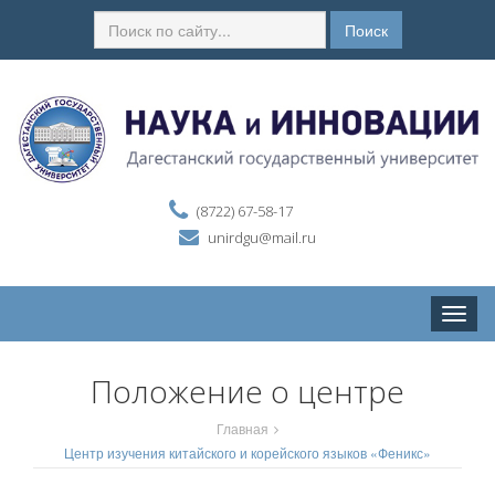
Поиск
(8722) 67-58-17
unirdgu@mail.ru
Toggle
naviga
Положение о центре
Главная
Центр изучения китайского и корейского языков «Феникс»