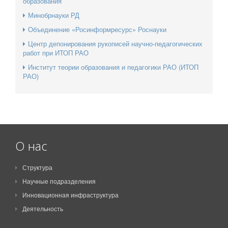
образования
Минобрнауки РД
Объединение «Росинформресурс» Роснауки
Центр депонирования рукописей научно-педагогических
работ при ИТОП РАО
Институт теории образования и педагогики РАО (ИТОП
РАО)
О нас
Структура
Научные подразделения
Инновационная инфраструктура
Деятельность