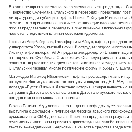
В ходе пленарного заседания было заслушано четыре доклада. До
«Творчество Сулеймана Стальского в переводах» представил поэт,
литературовед и публицист, д.ф.н. Нагиев Фейзудин Рамазанович.
отметил, что оригинальное поэтическое наследие классика лезгинс
поэзии представлено в переводах в обезличенной и искаженной фо
является следствием влияния советской идеологии.
Гостья из Азербайджана, Газанфар гизи Айнур, к.ф.н., преподавате
университета Хазар, высший научный сотрудник отдела иностранн
Института фольклора НАНА представила доклад о «Влиянии ашуг
на творчество Сулеймана Стальского». Она подчеркнула, что есть 
общего в творчестве этих двух поэтов, являющееся следствием тог
С.Стальский перенял многие поэтические формы и образы у ашуга
Магомедов Магомед Ибрагимович, д.ф.н., профессор, главный нау
сотрудник Института языка, литературы и искусства ДНЦ РАН, со
докладе «Русский язык в Дагестане: история и современность» о я
ситуации в Дагестане, о становлении в Дагестане русского языка, о
сегодня в многонациональных регионах.
Лекова Патимат Абдулаевна, к.ф.н., доцент кафедры русского язык
выступила с докладом «Религиозная лексика арабского происхожд
русскоязычных СМИ Дагестана». В нем она представила результат
религиозных идеологем арабского происхождения, задействованны
текстах еженедельника «Черновик» в качестве средства воздейств