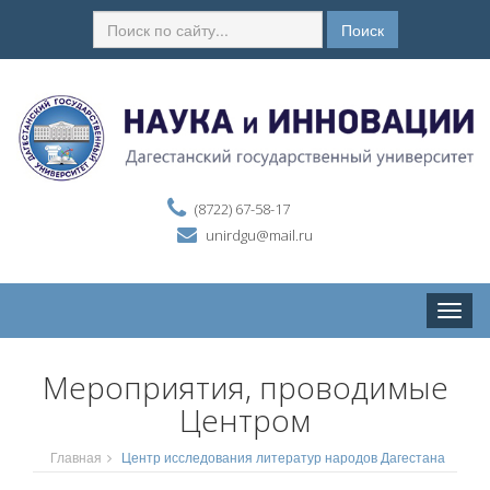
Поиск
(8722) 67-58-17
unirdgu@mail.ru
Toggle
naviga
Мероприятия, проводимые
Центром
Главная
Центр исследования литератур народов Дагестана