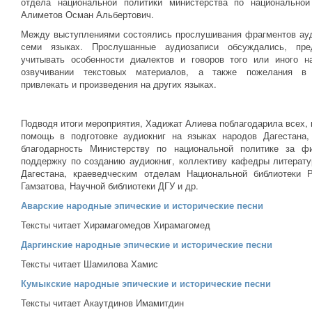
отдела национальной политики министерства по национальной
Алиметов Осман Альбертович.
Между выступлениями состоялись прослушивания фрагментов ауд
семи языках. Прослушанные аудиозаписи обсуждались, пре
учитывать особенности диалектов и говоров того или иного н
озвучивании текстовых материалов, а также пожелания в
привлекать и произведения на других языках.
Подводя итоги мероприятия, Хадижат Алиева поблагодарила всех, 
помощь в подготовке аудиокниг на языках народов Дагестана,
благодарность Министерству по национальной политике за ф
поддержку по созданию аудиокниг, коллективу кафедры литерату
Дагестана, краеведческим отделам Национальной библиотеки 
Гамзатова, Научной библиотеки ДГУ и др.
Аварские народные эпические и исторические песни
Тексты читает Хирамагомедов Хирамагомед
Даргинские народные эпические и исторические песни
Тексты читает Шамилова Хамис
Кумыкские народные эпические и исторические песни
Тексты читает Акаутдинов Имамитдин