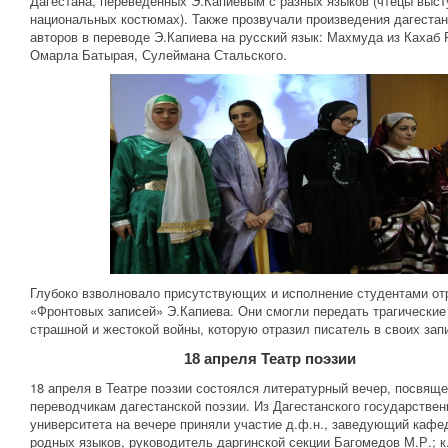
Дагестана, переведенных Э.Капиевым с разных языков (чтецы выст
национальных костюмах). Также прозвучали произведения дагеста
авторов в переводе Э.Капиева на русский язык: Махмуда из Кахаб 
Омарла Батырая, Сулеймана Стальского.
Глубоко взволновало присутствующих и исполнение студентами от
«Фронтовых записей» Э.Капиева. Они смогли передать трагические 
страшной и жестокой войны, которую отразил писатель в своих зап
18 апреля Театр поэзии
18 апреля в Театре поэзии состоялся литературный вечер, посвящ
переводчикам дагестанской поэзии. Из Дагестанского государствен
университета на вечере приняли участие д.ф.н., заведующий кафе
родных языков, руководитель даргинской секции Багомедов М.Р.; к.