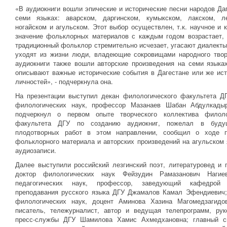
«В аудиокниги вошли эпические и исторические песни народов Да
семи языках: аварском, даргинском, кумыкском, лакском, ле
ногайском и агульском. Этот выбор осуществлен, т.к. научное и 
значение фольклорных материалов с каждым годом возрастает, 
традиционный фольклор стремительно исчезает, угасают диалекты
уходят из жизни люди, владеющие сокровищами народного твор
аудиокниги также вошли авторские произведения на семи языках
описывают важные исторические события в Дагестане или же ист
личностей», - подчеркнула она.
На презентации выступил декан филологического факультета ДГ
филологических наук, профессор Мазанаев Шабан Абдулкады
подчеркнул о первом опыте творческого коллектива филоло
факультета ДГУ по созданию аудиокниг, пожелал в буд
плодотворных работ в этом направлении, сообщил о ходе п
фольклорного материала и авторских произведений на агульском
аудиозаписи.
Далее выступили российский лезгинский поэт, литературовед и 
доктор филологических наук Фейзудин Рамазанович Нагие
педагогических наук, профессор, заведующий кафедрой 
преподавания русского языка ДГУ Джамалов Камал Эфендиевич;
филологических наук, доцент Аминова Хазина Магомедзагидов
писатель, тележурналист, автор и ведущая телепрограмм, рук
пресс-службы ДГУ Шамилова Хамис Ахмедхановна; главный с