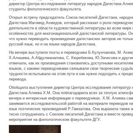
директор Центра исследования литератур народов Дагестана Алиев
студенты филологического факультета.
Открыл встречу председатель Союза писателей Дагестана, народн
Дагестана Магомед Ахмедов, который рассказал о роли переводче
деятельности в области художественной литературы во всем мире 
особенностях для многонациональной дагестанской литературы. Он
что нужно переводить произведения дагестанских авторов не тольк
русский язык, но и на языки народов Дагестана.
На вечере выступили поэты и переводчики Б.Кулунчакова, М. Ахме
Х.Алишева, А.Абдулманапова, С. Кюребекова, Ю.Зачесова и други
отмечали, как их произведения становились доступными носителям
языков, с какими переводчиками связывали свои творческие судьбы
трудности испытывали на этом пути и как нужно подходить к проце
перевода.
Обобщила выступления директор Центра исследования литератур 
Дагестана Алиева Х.М. Она поблагодарила всех за теплую атмосф
вечера и интересные информации о переводчиках. Х.М. Алиева са
занимается исследовательской работой на материале переводов на
язык поэтических произведений Р.Гамзатова. Она выразила также 
тесно сотрудничать с Союзом писателей Дагестана и вместе прово
мероприятия на филологическом факультете ДГУ.