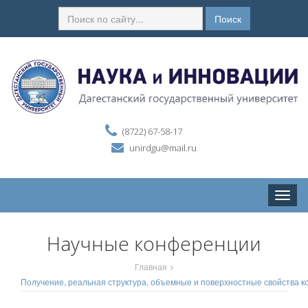
Поиск
(8722) 67-58-17
unirdgu@mail.ru
Toggle
naviga
Научные конференции
Главная
Получение, реальная структура, объемные и поверхностные свойства 