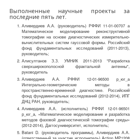
Выполненные научные проекты за
последние пять лет.
Аливердиев А.А. (руководитель) РФФИ 11-01-00707 а
Математическое моделирование реконструктивной
томографии на основе диагностических измерительно-
вычислительных систем гауссовой формы. Российский
фонд фундаментальных исследований (2011-2013),
руководитель;
Алисултанов З.З. УМНИК 2011-2013 "Разработка
сверхширокополосной фрактальной антенны",
руководитель
Аливердиев А.А. РФФИ 12-01-96500 р_юг_а
Интегрально-геометрические методы в
пространственно-временной диагностике. Российский
фонд фундаментальных исследований (2012-2014), ИПГ
ДНЦ РАН, руководитель;
Аливердиев А.А. (исполнитель) РФФИ 12-01-96501
р_юг_а, «Математическое моделирование и разработка
методов фазовой диагностической томографии среды»
(2012-2014), Даггосуниверситет, исполнитель;
Batani D. (руководитель программы), Аливердиев А.А.
(ответственный за участие исполнитель) Action MP1208