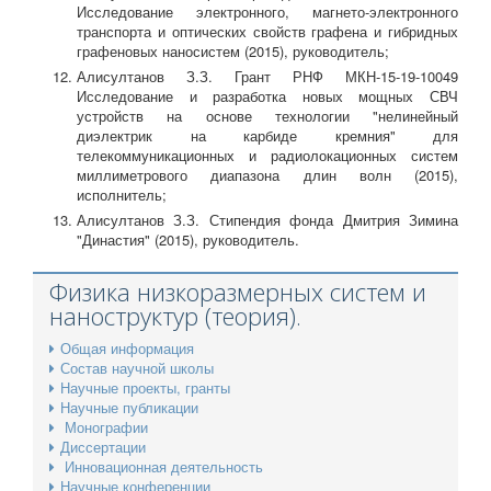
Исследование электронного, магнето-электронного
транспорта и оптических свойств графена и гибридных
графеновых наносистем (2015), руководитель;
Алисултанов З.З. Грант РНФ МКН-15-19-10049
Исследование и разработка новых мощных СВЧ
устройств на основе технологии "нелинейный
диэлектрик на карбиде кремния" для
телекоммуникационных и радиолокационных систем
миллиметрового диапазона длин волн (2015),
исполнитель;
Алисултанов З.З. Стипендия фонда Дмитрия Зимина
"Династия" (2015), руководитель.
Физика низкоразмерных систем и
наноструктур (теория).
Общая информация
Состав научной школы
Научные проекты, гранты
Научные публикации
Монографии
Диссертации
Инновационная деятельность
Научные конференции