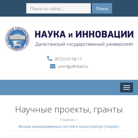
Поиск
(8722) 67-58-17
unirdgu@mail.ru
Toggle
naviga
Научные проекты, гранты
Главная
Физика низкоразмерных систем и наноструктур (теория).