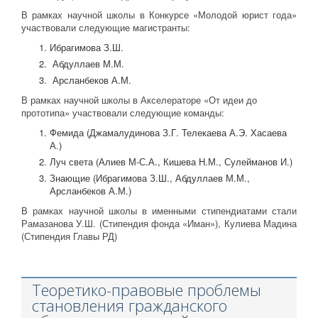
В рамках научной школы в Конкурсе «Молодой юрист года»
участвовали следующие магистранты:
Ибрагимова З.Ш.
Абдуллаев М.М.
Арсланбеков А.М.
В рамках научной школы в Акселераторе «От идеи до
прототипа» участвовали следующие команды:
Фемида (Джамалудинова З.Г. Телекаева А.Э. Хасаева
А.)
Луч света (Алиев М-С.А., Кишева Н.М., Сулейманов И.)
Знающие (Ибрагимова З.Ш., Абдуллаев М.М.,
Арсланбеков А.М.)
В рамках научной школы в именными стипендиатами стали
Рамазанова У.Ш. (Стипендия фонда «Иман»), Кулиева Мадина
(Стипендия Главы РД)
Теоретико-правовые проблемы
становления гражданского