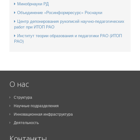
Минобрнауки РД
Объединение «Росинформресурс» Роснауки
Центр депонирования рукописей научно-педагогических
работ при ИТОП РАО
Институт теории образования и педагогики РАО (ИТОП
РАО)
О нас
Структура
Научные подразделения
Инновационная инфраструктура
Деятельность
Контанкты