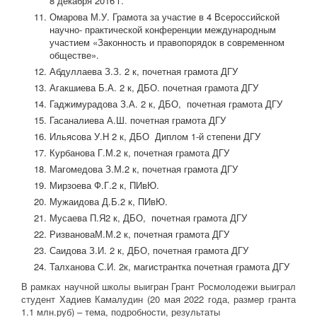
8 декабря 2016 г.
Омарова М.У. Грамота за участие в 4 Всероссийской
научно- практической конференции международным
участием «Законность и правопорядок в современном
обществе».
Абдуллаева З.З. 2 к, почетная грамота ДГУ
Агакшиева Б.А. 2 к, ДБО. почетная грамота ДГУ
Гаджимурадова З.А. 2 к, ДБО, почетная грамота ДГУ
Гасаналиева А.Ш. почетная грамота ДГУ
Ильясова У.Н 2 к, ДБО Диплом 1-й степени ДГУ
Курбанова Г.М.2 к, почетная грамота ДГУ
Магомедова З.М.2 к, почетная грамота ДГУ
Мирзоева Ф.Г.2 к, ПИвЮ.
Мужаидова Д.Б.2 к, ПИвЮ.
Мусаева П.Я2 к, ДБО, почетная грамота ДГУ
РизвановаМ.М.2 к, почетная грамота ДГУ
Саидова З.И. 2 к, ДБО, почетная грамота ДГУ
Талханова С.И. 2к, магистрантка почетная грамота ДГУ
В рамках научной школы выигран Грант Росмолодежи выиграл
студент Хадиев Камалудин (20 мая 2022 года, размер гранта
1.1 млн.руб) – тема, подробности, результаты