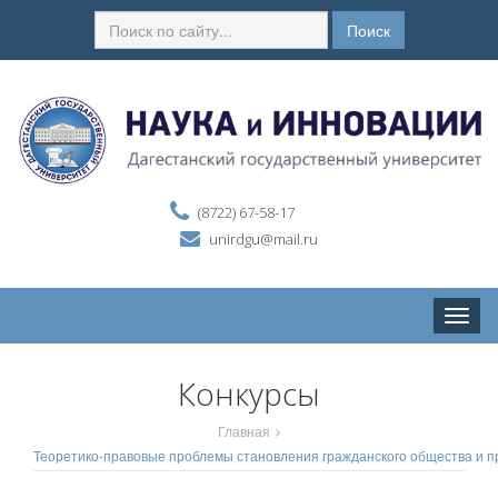
Поиск
(8722) 67-58-17
unirdgu@mail.ru
Toggle
naviga
Конкурсы
Главная
Теоретико-правовые проблемы становления гражданского общества и п