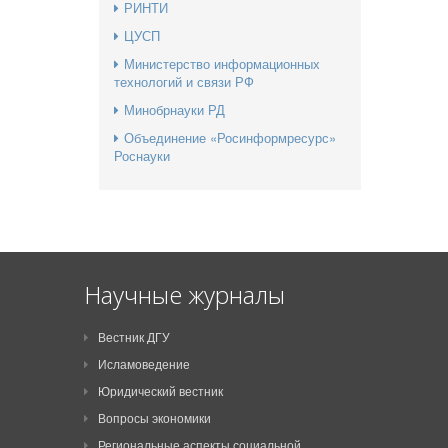
РИНТИ
ЦУСП
Министерство информационных
технологий и связи РФ
Минобрнауки РД
Объединение «Росинформресурс»
Роснауки
Научные журналы
Вестник ДГУ
Исламоведение
Юридический вестник
Вопросы экономики
Региональные аспекты социальной