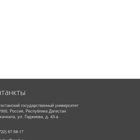
нтанкты
гестанский государственный университет
7000,
Россия,
Республика Дагестан
ачкала, ул. Гаджиева, д. 43-а
722) 67-58-17