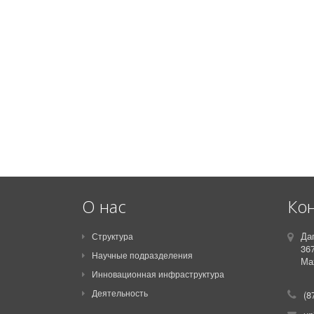
О нас
Ко
Да
Структура
36
Научные подразделения
Мах
Инновационная инфраструктура
Деятельность
(8