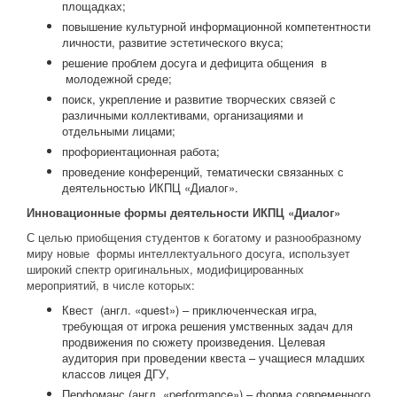
площадках;
повышение культурной информационной компетентности
личности, развитие эстетического вкуса;
решение проблем досуга и дефицита общения в
молодежной среде;
поиск, укрепление и развитие творческих связей с
различными коллективами, организациями и
отдельными лицами;
профориентационная работа;
проведение конференций, тематически связанных с
деятельностью ИКПЦ «Диалог».
Инновационные формы деятельности ИКПЦ «Диалог»
С целью приобщения студентов к богатому и разнообразному
миру новые формы интеллектуального досуга, использует
широкий спектр оригинальных, модифицированных
мероприятий, в числе которых:
Квест (англ. «quest») – приключенческая игра,
требующая от игрока решения умственных задач для
продвижения по сюжету произведения. Целевая
аудитория при проведении квеста – учащиеся младших
классов лицея ДГУ,
Перфоманс (англ. «performance») – форма современного