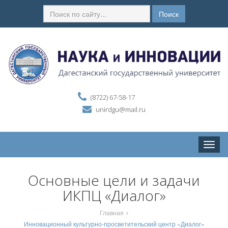
Поиск
(8722) 67-58-17
unirdgu@mail.ru
Toggle
naviga
Основные цели и задачи
ИКПЦ «Диалог»
Главная
Инновационный культурно-просветительский центр «Диалог»