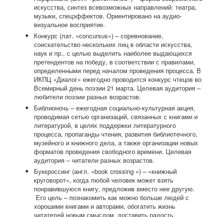
искусства, синтез всевозможных направлений: театра,
музыки, спецэффектов. Ориентировано на аудио-
визуальное восприятие.
Конкурс (лат. «concursus») – соревнование,
соискательство нескольких лиц в области искусства,
наук и пр., с целью выделить наиболее выдающихся
претендентов на победу, в соответствии с правилами,
определенными перед началом проведения процесса. В
ИКПЦ «Диалог» ежегодно проводится конкурс чтецов во
Всемирный день поэзии 21 марта. Целевая аудитория –
любители поэзии разных возрастов.
Библионочь – ежегодная социально-культурная акция,
проводимая сетью организаций, связанных с книгами и
литературой, в целях поддержки литературного
процесса, пропаганды чтения, развития библиотечного,
музейного и книжного дела, а также организации новых
форматов проведения свободного времени. Целевая
аудитория – читатели разных возрастов.
Буккроссинг (англ. «book crossing ») – «книжный
круговорот», когда любой человек может взять
понравившуюся книгу, предложив вместо нее другую.
Его цель – познакомить как можно больше людей с
хорошими книгами и авторами, обогатить жизнь
читателей новым смыслом, доставить радость.