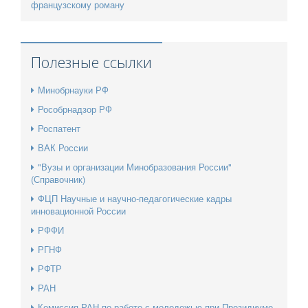
французскому роману
Полезные ссылки
Минобрнауки РФ
Рособрнадзор РФ
Роспатент
ВАК России
"Вузы и организации Минобразования России"
(Справочник)
ФЦП Научные и научно-педагогические кадры
инновационной России
РФФИ
РГНФ
РФТР
РАН
Комиссия РАН по работе с молодежью при Президиуме