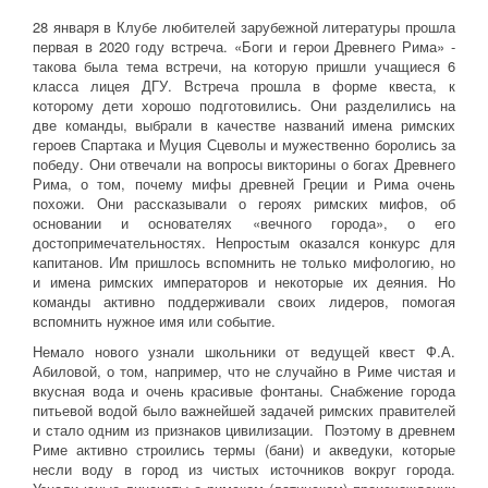
28 января в Клубе любителей зарубежной литературы прошла
первая в 2020 году встреча. «Боги и герои Древнего Рима» -
такова была тема встречи, на которую пришли учащиеся 6
класса лицея ДГУ. Встреча прошла в форме квеста, к
которому дети хорошо подготовились. Они разделились на
две команды, выбрали в качестве названий имена римских
героев Спартака и Муция Сцеволы и мужественно боролись за
победу. Они отвечали на вопросы викторины о богах Древнего
Рима, о том, почему мифы древней Греции и Рима очень
похожи. Они рассказывали о героях римских мифов, об
основании и основателях «вечного города», о его
достопримечательностях. Непростым оказался конкурс для
капитанов. Им пришлось вспомнить не только мифологию, но
и имена римских императоров и некоторые их деяния. Но
команды активно поддерживали своих лидеров, помогая
вспомнить нужное имя или событие.
Немало нового узнали школьники от ведущей квест Ф.А.
Абиловой, о том, например, что не случайно в Риме чистая и
вкусная вода и очень красивые фонтаны. Снабжение города
питьевой водой было важнейшей задачей римских правителей
и стало одним из признаков цивилизации. Поэтому в древнем
Риме активно строились термы (бани) и акведуки, которые
несли воду в город из чистых источников вокруг города.