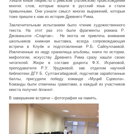
Узнали юные лицеисты о римском (латинском) происхождении
многих слов, которые вошли в русский язык и стали
привычными. Они узнали смысл многих выражений, которые
тоже пришли к нам из истории Древнего Рима.
Заключительным испытанием было чтение художественного
текста. На этот раз это были фрагменты романа Р.
Джованьоли «Спартак». Не могла не привлечь внимание
школьников книжная выставка, всегда сопровождающая
встречи в Клубе и подготовленная Р.Б. Сайпуллаевой.
Извлеченные из недр хранилища альбомы, книги по истории,
мифологии, искусству Древнего Рима сразу нашли своих
читателей. Жюри в составе доцента Ф.Х. Исраповой,
преподавателя Р.У. Уруджевой, зав. отделом научной
библиотеки ДГУ Б. Султангабидовой, подсчитав заработанные
баллы, присудили победу команде «Муций Сцевола».
Команды были отмечены грамотами, а каждый из участников
квеста получил блокнот.
В завершение встречи – фотография на память.