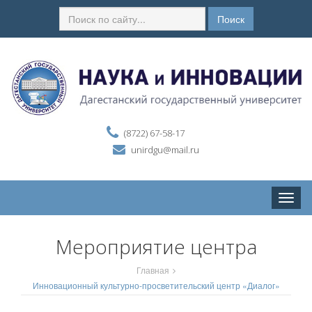
Поиск
(8722) 67-58-17
unirdgu@mail.ru
Toggle
naviga
Мероприятие центра
Главная
Инновационный культурно-просветительский центр «Диалог»